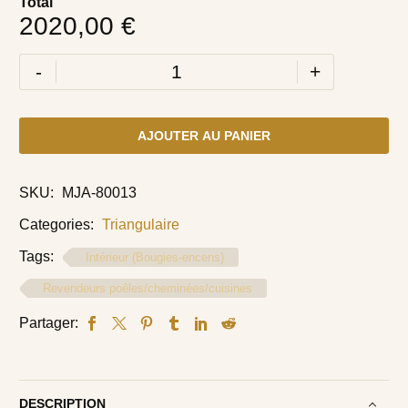
Total
2020,00 €
-
+
AJOUTER AU PANIER
SKU:
MJA-80013
Categories:
Triangulaire
Tags:
Intérieur (Bougies-encens)
Revendeurs poêles/cheminées/cuisines
Partager:
DESCRIPTION